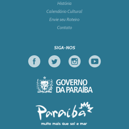
História
Calendário Cultural
Envie seu Roteiro
Contato
SIGA-NOS
Facebook
Twitter
Instagram
Youtube
Governo da Paraíb
Turismo em Foco