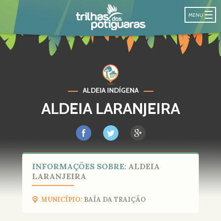
NA TRILHAS 
MENU
ALDEIA INDÍGENA
ALDEIA LARANJEIRA
INFORMAÇÕES SOBRE:
ALDEIA
LARANJEIRA
MUNICÍPIO:
BAÍA DA TRAIÇÃO