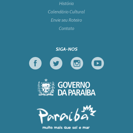
História
Calendário Cultural
Envie seu Roteiro
Contato
SIGA-NOS
Facebook
Twitter
Instagram
Youtube
Governo da Paraíb
Turismo em Foco