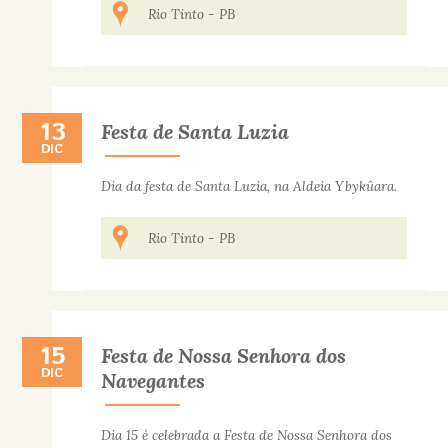
Rio Tinto
-
PB
13
13 DE DICIEMBRE
Festa de Santa Luzia
DIC
Dia da festa de Santa Luzia, na Aldeia Ybykûara.
Rio Tinto
-
PB
15
15 DE DICIEMBRE
Festa de Nossa Senhora dos
DIC
Navegantes
Dia 15 é celebrada a Festa de Nossa Senhora dos