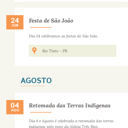
24
24 DE JUNIO
Festa de São João
JUN
Dia 24 celebramos as festas de São João.
Rio Tinto
-
PB
AGOSTO
04
04 DE AGOSTO
Retomada das Terras Indígenas
AGO
Dia 4 e Agosto é celebrada a retomada das terras
indígenas pelo povo da Aldeia Três Rios.