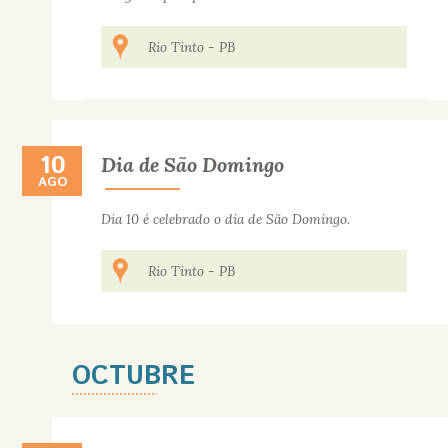
Rio Tinto
-
PB
10
10 DE AGOSTO
Dia de São Domingo
AGO
Dia 10 é celebrado o dia de São Domingo.
Rio Tinto
-
PB
OCTUBRE