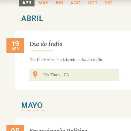
APR
MAY
JUN
AGO
OCT
DIC
ABRIL
19
19 DE ABRIL
Dia do Índio
APR
Dia 19 de Abril é celebrado o dia do índio.
Rio Tinto
-
PB
MAYO
05 DE MAYO
Emancipação Política