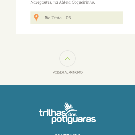
Navegantes, na Aldeia Coqueirinho.
Rio Tinto
-
PB
VOLVER AL PRINCIPIO