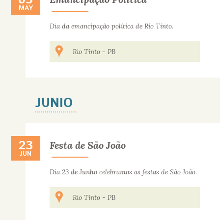
05
MAY
Dia da emancipação política de Rio Tinto.
Rio Tinto
-
PB
JUNIO
23
23 DE JUNIO
Festa de São João
JUN
Dia 23 de Junho celebramos as festas de São João.
Rio Tinto
-
PB