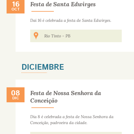
16
16 DE OCTUBRE
Festa de Santa Edwirges
OCT
Dai 16 é celebrada a festa de Santa Edwirges.
Rio Tinto
-
PB
DICIEMBRE
08
08 DE DICIEMBRE
Festa de Nossa Senhora da
DIC
Conceição
Dia 8 é celebrada a festa de Nossa Senhora da
Conceição, padroeira da cidade.