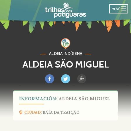
SENDA DE LO
MENÚ
ALDEIA INDÍGENA
ALDEIA SÃO MIGUEL
INFORMACIÓN:
ALDEIA SÃO MIGUEL
CIUDAD:
BAÍA DA TRAIÇÃO