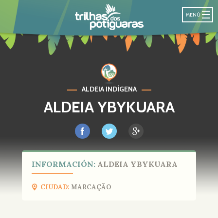
SENDA DE LO
MENÚ
ALDEIA INDÍGENA
ALDEIA YBYKUARA
INFORMACIÓN:
ALDEIA YBYKUARA
CIUDAD:
MARCAÇÃO