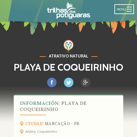
SENDA DE LO
MENÚ
ATRATIVO NATURAL
PLAYA DE COQUEIRINHO
INFORMACIÓN:
PLAYA DE
COQUEIRINHO
CIUDAD:
MARCAÇÃO - PB
Aldeia Coqueirinho